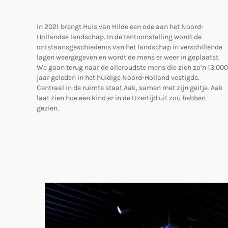
In 2021 brengt Huis van Hilde een ode aan het Noord-
Hollandse landschap. In de tentoonstelling wordt de
ontstaansgeschiedenis van het landschap in verschillende
lagen weergegeven en wordt de mens er weer in geplaatst.
We gaan terug naar de alleroudste mens die zich zo’n 13.000
jaar geleden in het huidige Noord-Holland vestigde.
Centraal in de ruimte staat Aak, samen met zijn geitje. Aak
laat zien hoe een kind er in de IJzertijd uit zou hebben
gezien.