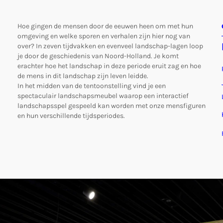
Hoe gingen de mensen door de eeuwen heen om met hun
omgeving en welke sporen en verhalen zijn hier nog van
over? In zeven tijdvakken en evenveel landschap-lagen loop
je door de geschiedenis van Noord-Holland. Je komt
erachter hoe het landschap in deze periode eruit zag en hoe
de mens in dit landschap zijn leven leidde.
In het midden van de tentoonstelling vind je een
spectaculair landschapsmeubel waarop een interactief
landschapsspel gespeeld kan worden met onze mensfiguren
en hun verschillende tijdsperiodes.