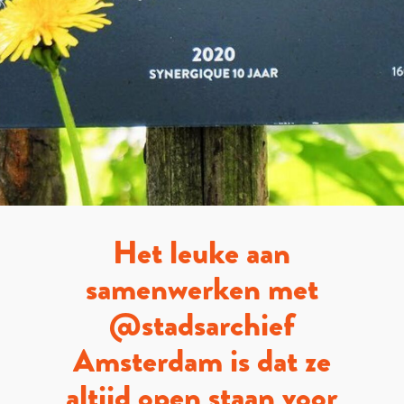
Het leuke aan
samenwerken met
@stadsarchief
Amsterdam is dat ze
altijd open staan voor