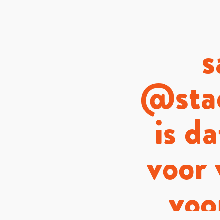
s
@sta
is da
voor
voo