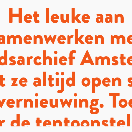
Het leuke aan
amenwerken m
dsarchief Amst
t ze altijd open
 vernieuwing. To
r de tentoonstel