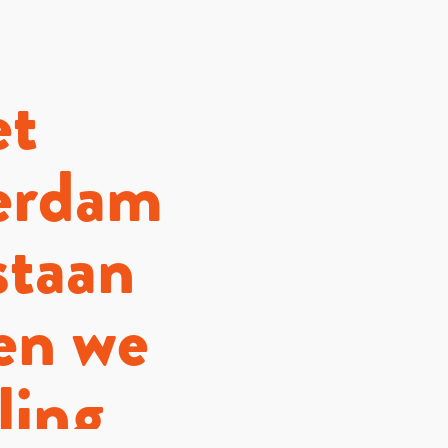
et
erdam
 staan
en we
ling