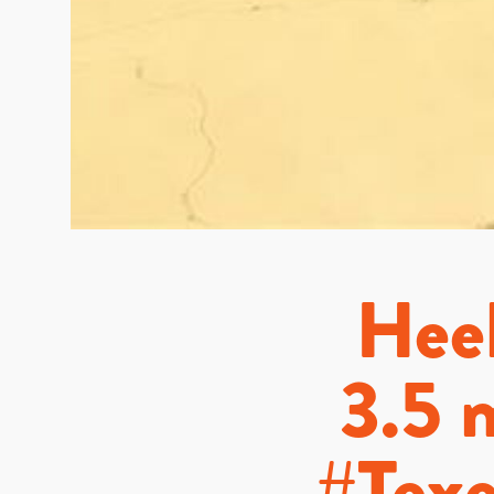
Heel
3.5 
#Texe