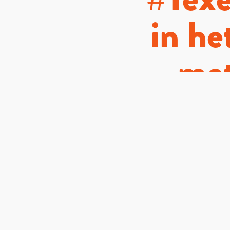
in h
met
@kaap
uni