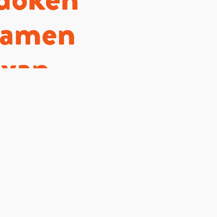
Samen
 van
e deze
daag