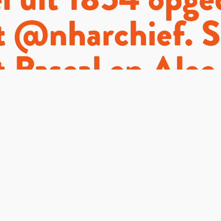
et @nharchief. 
 Pascal en Alec
skil hebben w
eke ‘vondst’ van
bekeken.