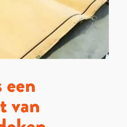
s een
t van
edoken