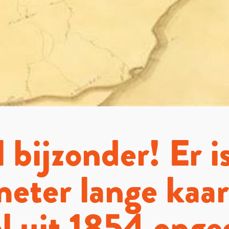
 bijzonder! Er i
meter lange kaar
l uit 1854 opg