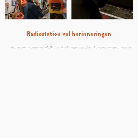
Radiostation vol herinneringen
Luister naar persoonlijke verhalen en anekdotes van mensen die
Patronaat in de afgelopen 40 jaar hebben meegemaakt: van
barpersoneel tot de directie, van toiletdames tot programmeurs en
de vele bezoekers.