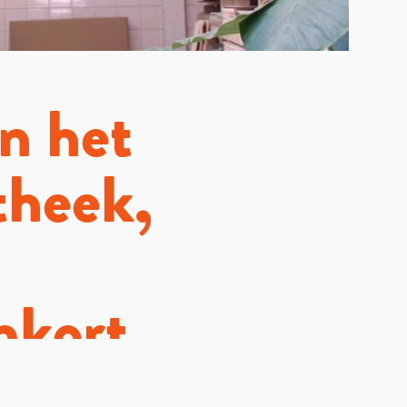
an het
theek,
nkort