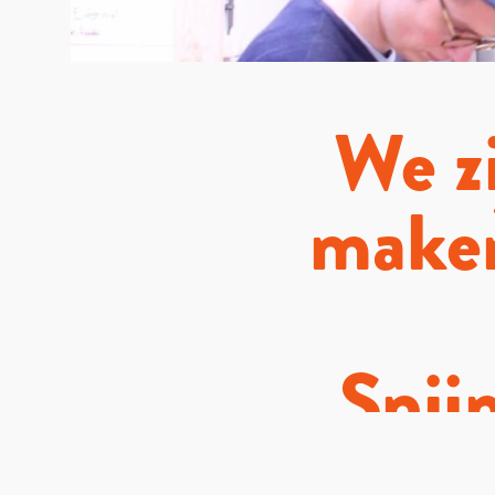
We zi
maken
Snij