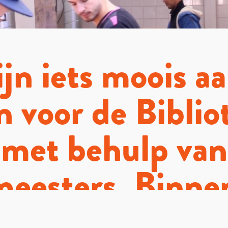
jn iets moois a
 voor de Biblio
met behulp van
meesters. Binne
meer!