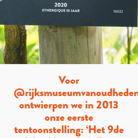
Voor
@rijksmuseumvanoudhede
ontwierpen we in 2013
onze eerste
tentoonstelling: ‘Het 9de