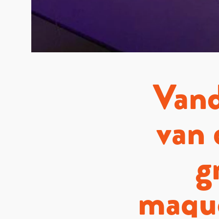
Vand
van 
g
maque