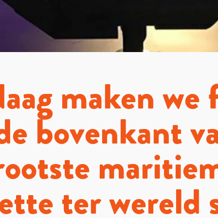
aag maken we f
de bovenkant v
rootste maritie
tte ter wereld