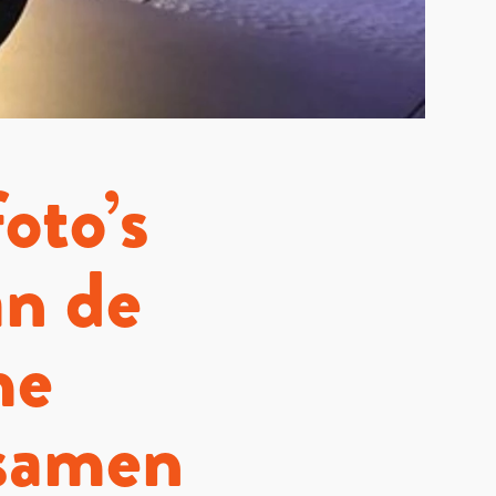
oto’s
an de
me
 samen