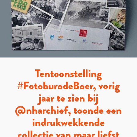
Tentoonstelling
#FotoburodeBoer, vorig
jaar te zien bij
@nharchief, toonde een
indrukwekkende
collectie van maar liefst