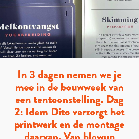
In 3 dagen nemen we je
mee in de bouwweek van
een tentoonstelling. Dag
2: Idem Dito verzorgt het
printwerk en de montage
daarvan. Van blowup