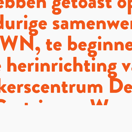
bben getoast o
durige samenwe
WN, te beginn
 herinrichting 
kerscentrum D
Castricum. We 
sief samenwerk