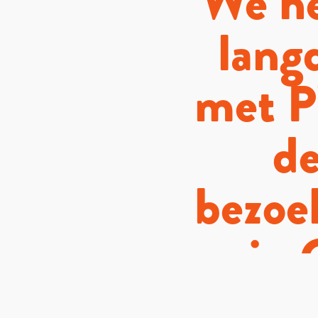
We he
lang
met P
de
bezoe
in 
inten