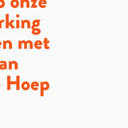
p onze
rking
en met
van
e Hoep
gaan
en met