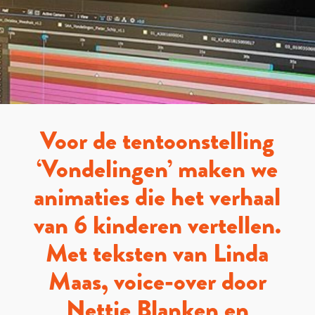
Voor de tentoonstelling
‘Vondelingen’ maken we
animaties die het verhaal
van 6 kinderen vertellen.
Met teksten van Linda
Maas, voice-over door
Nettie Blanken en