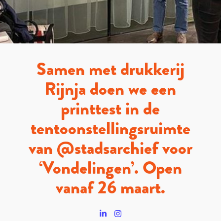
Samen met drukkerij
Rijnja doen we een
printtest in de
tentoonstellingsruimte
van @stadsarchief voor
‘Vondelingen’. Open
vanaf 26 maart.