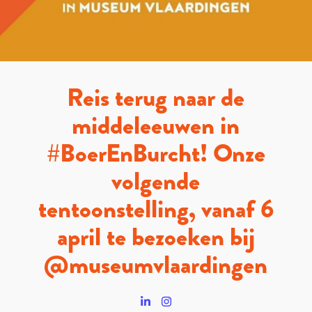
Reis terug naar de
middeleeuwen in
#BoerEnBurcht! Onze
volgende
tentoonstelling, vanaf 6
april te bezoeken bij
@museumvlaardingen