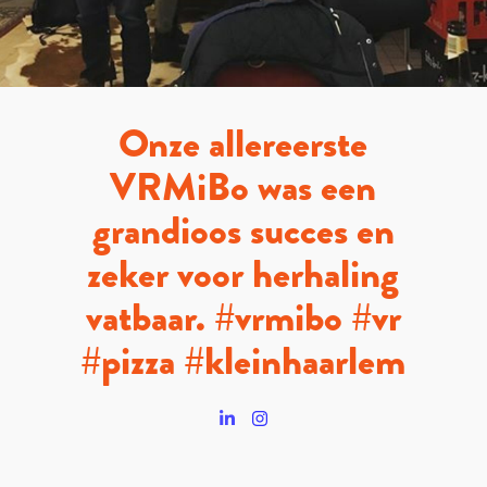
Onze allereerste
VRMiBo was een
grandioos succes en
zeker voor herhaling
vatbaar. #vrmibo #vr
#pizza #kleinhaarlem