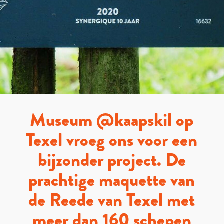
Museum @kaapskil op
Texel vroeg ons voor een
bijzonder project. De
prachtige maquette van
de Reede van Texel met
meer dan 160 schepen