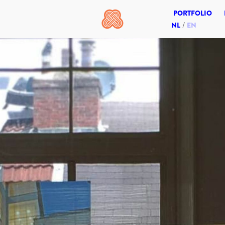
PORTFOLIO
NL
EN