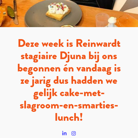
Deze week is Reinwardt
stagiaire Djuna bij ons
begonnen én vandaag is
ze jarig dus hadden we
gelijk cake-met-
slagroom-en-smarties-
lunch!