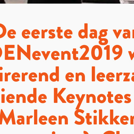
De eerste dag va
ENevent2019 
irerend en leer
iende Keynotes
Marleen Stikke