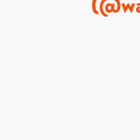
(@waa
(@wal
(@
er