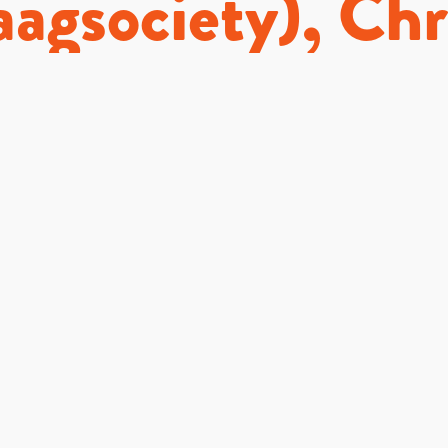
gsociety), Chr
Mio Loclair
tzbinaire), dis
met Kati Price
vamuseum) en z
mochten we onz
varingen delen o