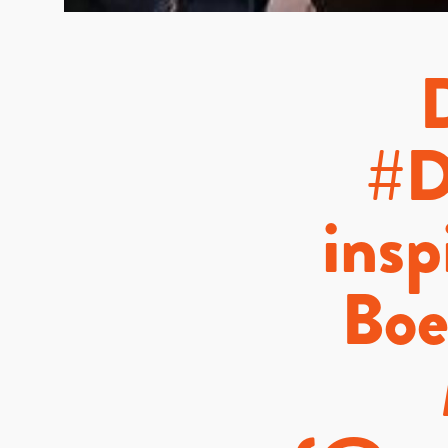
#D
insp
Boe