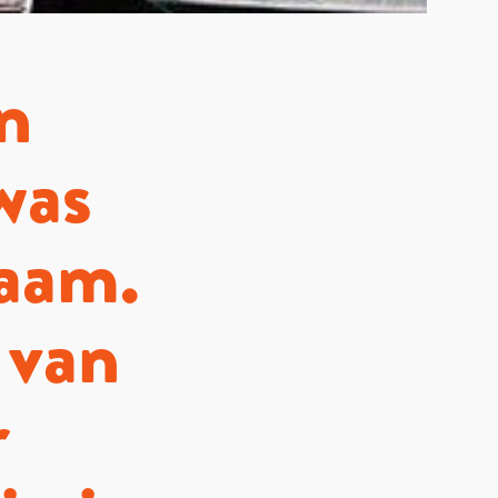
n
was
zaam.
 van
r