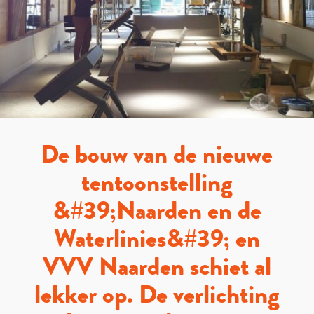
De bouw van de nieuwe
tentoonstelling
&#39;Naarden en de
Waterlinies&#39; en
VVV Naarden schiet al
lekker op. De verlichting