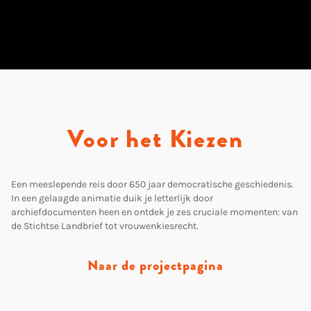
Voor het Kiezen
Een meeslepende reis door 650 jaar democratische geschiedenis.
In een gelaagde animatie duik je letterlijk door
archiefdocumenten heen en ontdek je zes cruciale momenten: van
de Stichtse Landbrief tot vrouwenkiesrecht.
Naar de projectpagina